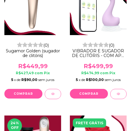
(0)
(0)
Sugamor Golden (sugador
VIBRADOR E SUGADOR
de clitóris)
DE CLITÓRIS - COM APP
À LONGA DISTÂNCIA
R$449,99
R$499,99
R$427,49
com
Pix
R$474,99
com
Pix
5
x de
R$90,00
sem juros
5
x de
R$100,00
sem juros
24
%
FRETE GRÁTIS
OFF