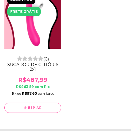
FRETE GRÁTIS
(0)
SUGADOR DE CLITÓRIS
2x1
R$487,99
R$463,59
com
Pix
5
x de
R$97,60
sem juros
ESPIAR