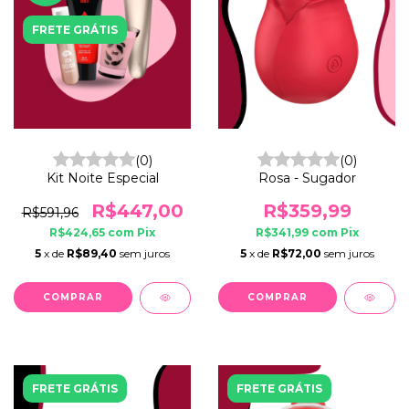
FRETE GRÁTIS
(0)
(0)
Kit Noite Especial
Rosa - Sugador
R$447,00
R$359,99
R$591,96
R$424,65
com
Pix
R$341,99
com
Pix
5
x de
R$89,40
sem juros
5
x de
R$72,00
sem juros
COMPRAR
FRETE GRÁTIS
FRETE GRÁTIS