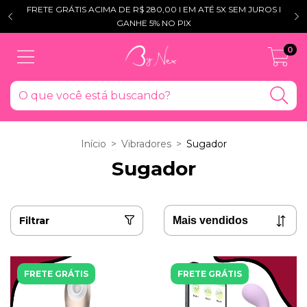
FRETE GRÁTIS ACIMA DE R$ 280,00 l EM ATÉ 5X SEM JUROS l
GANHE 5% NO PIX
0
Início
>
Vibradores
>
Sugador
Sugador
Filtrar
FRETE GRÁTIS
FRETE GRÁTIS