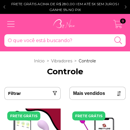
FRETE GRÁTIS ACIMA DE R$ 280,00 l EM ATÉ 5X SEM JUROS l
GANHE 5% NO PIX
0
Início
>
Vibradores
>
Controle
Controle
Filtrar
FRETE GRÁTIS
FRETE GRÁTIS