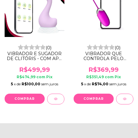
(0)
(0)
VIBRADOR E SUGADOR
VIBRADOR QUE
DE CLITÓRIS - COM APP
CONTROLA PELO
À LONGA DISTÂNCIA
APLICATIVO DE
CELULAR -
R$499,99
R$369,99
RECARREGÁVEL
R$474,99
com
Pix
R$351,49
com
Pix
5
x de
R$100,00
sem juros
5
x de
R$74,00
sem juros